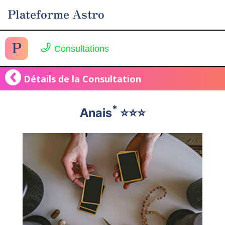
Plateforme Astro
P
Consultations
Détails de la Consultation
*
Anais
⭐️⭐️⭐️