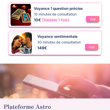
arrive, préparez-vous à poser toutes les questions qui vous
préoccupent. Ensemble, nous explorerons vos
Voyance 1 question précise
préoccupations pour vous offrir des réponses claires et un
10 minutes de consultation
éclairage complet sur votre situation.
Voir
10€
(Valable 1 fois)
Je suis ici pour vous aider à trouver les réponses que vous
recherchez et à vous guider vers un avenir plus clair et plus
Voyance sentimentale
serein.
Contactez-moi dès aujourd’hui
pour réserver votre
30 minutes de consultation
Voir
consultation générale de 20 minutes.
149€
À très bientôt,
Anais
Plateforme Astro