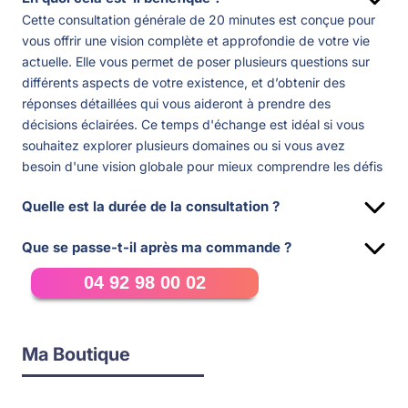
Cette consultation générale de 20 minutes est conçue pour
vous offrir une vision complète et approfondie de votre vie
actuelle. Elle vous permet de poser plusieurs questions sur
différents aspects de votre existence, et d’obtenir des
réponses détaillées qui vous aideront à prendre des
décisions éclairées. Ce temps d'échange est idéal si vous
souhaitez explorer plusieurs domaines ou si vous avez
besoin d'une vision globale pour mieux comprendre les défis
que vous traversez et les opportunités qui se présentent à
Quelle est la durée de la consultation ?
vous.
La consultation dure
20 minutes
, un format qui vous permet
Que se passe-t-il après ma commande ?
de poser plusieurs questions et de recevoir des réponses
Une fois votre commande passée, vous recevrez une
approfondies. Ce temps est optimisé pour que nous
04 92 98 00 02
confirmation avec les détails de votre consultation. Vous
puissions explorer divers aspects de votre vie en détail, tout
devrez ensuite
contacter notre cabinet par téléphone
pour
en vous offrant une guidance claire et pertinente. Ces 20
finaliser l'achat et fixer votre rendez-vous. Vous aurez la
minutes sont entièrement dédiées à vous, afin de vous
Ma Boutique
possibilité de consulter immédiatement, si un créneau est
apporter une vision d'ensemble et des conseils pratiques
disponible, ou de choisir un rendez-vous à l’heure qui vous
pour avancer sereinement.
convient le mieux. Lorsque le moment de la consultation