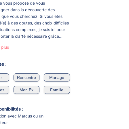
 je vous propose de vous
ner dans la découverte des
 que vous cherchez. Si vous êtes
(e) à des doutes, des choix difficiles
tuations complexes, je suis ici pour
rter la clarté nécessaire grâce...
 plus
s :
r
Rencontre
Mariage
ces
Mon Ex
Famille
onibilités :
tion avec Marcus ou un
teur.