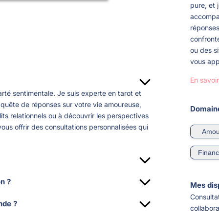
pure, et
accompag
réponses
confronté
ou des si
vous appo
En savoir
rté sentimentale. Je suis experte en tarot et
 quête de réponses sur votre vie amoureuse,
Domaine
ts relationnels ou à découvrir les perspectives
vous offrir des consultations personnalisées qui
Amou
Finan
nutes, je mettrai à profit mes compétences en
on ?
 les complexités de vos relations sentimentales.
Mes disp
utes, offrant suffisamment de temps pour une
et des conseils adaptés à votre situation
Consulta
nde ?
ace. Ce cadre permet de couvrir tous les
ynamiques à l'œuvre et à prendre les
collabora
 pouvez me contacter directement par
moureuse et de répondre à vos questions les
Que ce soit pour renouer avec un ancien amour