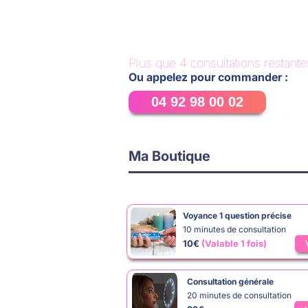
téléphone. Vous avez la possibilité de 
plus pressantes.
ou pour saisir de nouvelles opportunités 
ou de programmer un rendez-vous à une 
nécessaires pour naviguer avec assura
consultation achetée, nous établirons 
de notre séance.
Plus que 4 consultations restante
Ces sessions sont conçues pour être une
Ou appelez pour commander :
plus clair dans votre vie sentimentale e
04 92 98 00 02
épanouissantes et significatives.
Ma Boutique
Voyance 1 question précise
10 minutes de consultation
10€
(Valable 1 fois)
Consultation générale
20 minutes de consultation