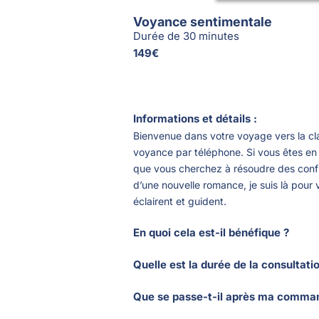
Voyance sentimentale
Durée de 30 minutes
149€
Informations et détails :
Bienvenue dans votre voyage vers la cla
voyance par téléphone. Si vous êtes en
que vous cherchez à résoudre des confli
d’une nouvelle romance, je suis là pour 
éclairent et guident.
En quoi cela est-il bénéfique ?
Au cours de notre consultation de 30 mi
Quelle est la durée de la consultati
tarot et en clairvoyance pour déchiffrer
Chaque session de voyance dure 30 min
Vous recevrez des prédictions précises 
Que se passe-t-il après ma comma
analyse approfondie et un conseil effic
unique, vous aidant à comprendre les d
Pour démarrer votre consultation, vous
aspects essentiels de votre situation a
meilleures décisions pour votre cœur. 