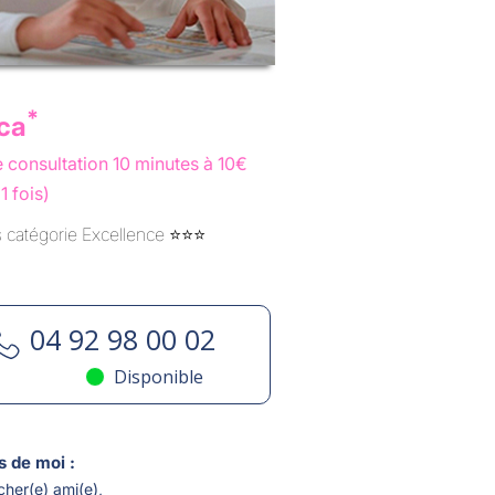
*
ca
 consultation 10 minutes à 10€
1 fois)
catégorie Excellence ⭐️⭐️⭐️
04 92 98 00 02
Disponible
s de moi :
cher(e) ami(e),