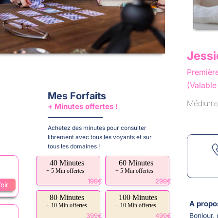
Jessi
Première
(Valable 
Mes Forfaits
Médiums 
+ Minutes offertes !
Achetez des minutes pour consulter
librement avec tous les voyants et sur
tous les domaines !
40 Minutes
60 Minutes
+ 5 Min offertes
+ 5 Min offertes
199€
299€
oir
80 Minutes
100 Minutes
A propo
+ 10 Min offertes
+ 10 Min offertes
Bonjour, 
399€
499€