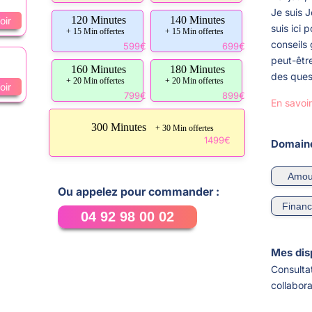
Je suis J
120 Minutes
140 Minutes
oir
suis ici 
+ 15 Min offertes
+ 15 Min offertes
conseils 
599€
699€
peut-êtr
160 Minutes
180 Minutes
des quest
+ 20 Min offertes
+ 20 Min offertes
oir
799€
899€
En savoir
300 Minutes
+ 30 Min offertes
1499€
Domaine
Amou
Ou appelez pour commander :
Finan
04 92 98 00 02
Mes disp
Consulta
collabora