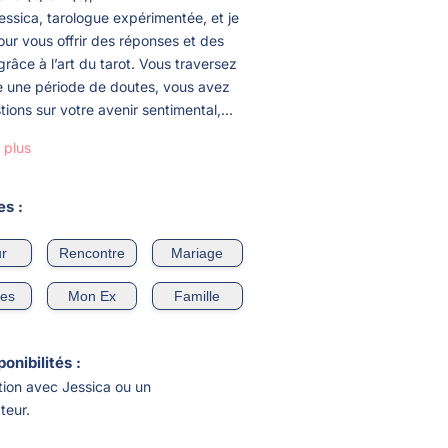
essica, tarologue expérimentée, et je
pour vous offrir des réponses et des
grâce à l’art du tarot. Vous traversez
e une période de doutes, vous avez
ions sur votre avenir sentimental,...
 plus
s :
r
Rencontre
Mariage
ces
Mon Ex
Famille
onibilités :
tion avec Jessica ou un
teur.